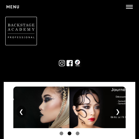
MENU
L'ACADEMY
Concept
Formateurs
Financements
LES FORMATIONS
Maquillage
Perruque
Coiffure
Les Workshops
ACTUALITES
❮
❯
PARTENARIATS/SPAN>
L'AGENCE