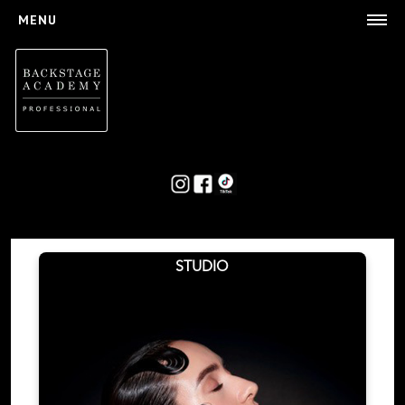
MENU
L'ACADEMY
Concept
Formateurs
Financements
LES FORMATIONS
Maquillage
Perruque
Coiffure
STUDIO
Les Workshops
ACTUALITES
PARTENARIATS/SPAN>
L'AGENCE